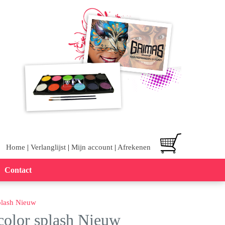
Home
|
Verlanglijst
|
Mijn account
|
Afrekenen
Contact
plash Nieuw
color splash Nieuw