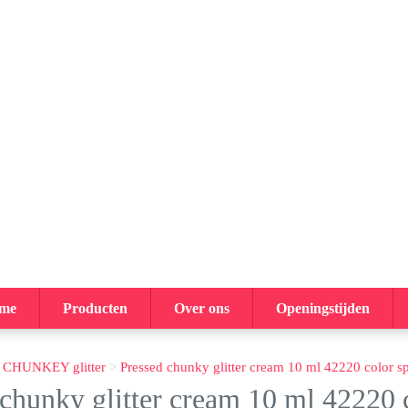
me
Producten
Over ons
Openingstijden
>
CHUNKEY glitter
>
Pressed chunky glitter cream 10 ml 42220 color s
 chunky glitter cream 10 ml 42220 